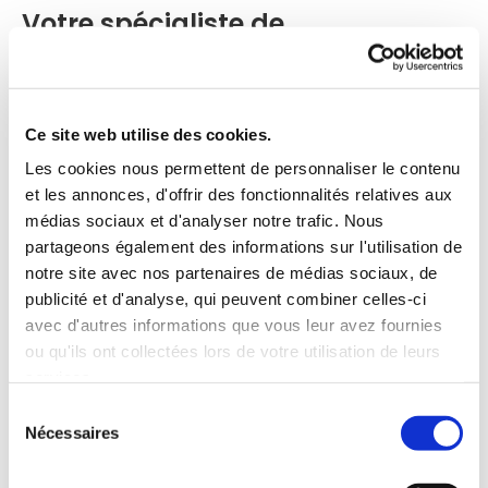
Votre spécialiste de
l'assainissement
Depuis 1999, la société PAGLIAROLI TPM réalise
Ce site web utilise des cookies.
tous types de travaux d'assainissement individuels
Les cookies nous permettent de personnaliser le contenu
pour les particuliers ainsi que pour les
et les annonces, d'offrir des fonctionnalités relatives aux
professionnels du tertiaire. Notre équipe de
médias sociaux et d'analyser notre trafic. Nous
professionnels intervient pour les raccordements,
partageons également des informations sur l'utilisation de
dans le cadre d'un branchement au tout-à-
notre site avec nos partenaires de médias sociaux, de
l'égout, notamment.
publicité et d'analyse, qui peuvent combiner celles-ci
avec d'autres informations que vous leur avez fournies
ou qu'ils ont collectées lors de votre utilisation de leurs
Nous assurons également la mise aux normes de
services.
vos réseaux d'alimentation et d'évacuation, qu'il
Sélection
Nécessaires
s'agisse du réseau pluvial ou du réseau sec, mais
du
consentement
aussi la réparation de canalisations. L'entreprise