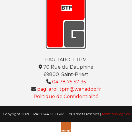
PAGLIAROLI TPM
70 Rue du Dauphiné

69800 Saint-Priest
04 78 75 57 35

pagliaroli.tpm@wanadoo.fr

Politique de Confidentialité
Copyright 2020 | PAGLIAROLI TPM | Tous droits réservés |
Mentions légales